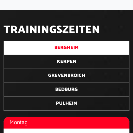
T
R
A
I
N
I
N
G
S
Z
E
I
T
E
N
BERGHEIM
KERPEN
GREVENBROICH
BEDBURG
PULHEIM
Montag