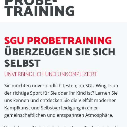
PROBE
-
TRAINING
S
G
U
P
R
O
B
E
T
R
A
I
N
I
N
G
Ü
B
E
R
Z
E
U
G
E
N
S
I
E
S
I
C
H
S
E
L
B
S
T
UNVERBINDLICH UND UNKOMPLIZIERT
Sie möchten unverbindlich testen, ob SGU Wing Tsun
der richtige Sport für Sie oder Ihr Kind ist? Lernen Sie
uns kennen und entdecken Sie die Vielfalt moderner
Kampfkunst und Selbstverteidigung in einer
gemeinschaftlichen und entspannten Atmosphäre.