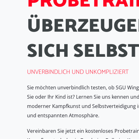
P
R
O
B
E
T
R
A
I
Ü
B
E
R
Z
E
U
G
E
S
I
C
H
S
E
L
B
S
UNVERBINDLICH UND UNKOMPLIZIERT
Sie möchten unverbindlich testen, ob SGU Wing 
Sie oder Ihr Kind ist? Lernen Sie uns kennen und
moderner Kampfkunst und Selbstverteidigung i
und entspannten Atmosphäre.
Vereinbaren Sie jetzt ein kostenloses Probetrai