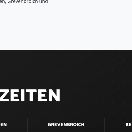
en, Grevenbroich und
Z
E
I
T
E
N
PEN
GREVENBROICH
BE