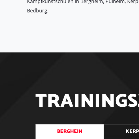
Kampfkunstschulen in Bergheim, Pulheim, Kerp
Bedburg.
T
R
A
I
N
I
N
G
S
BERGHEIM
KER