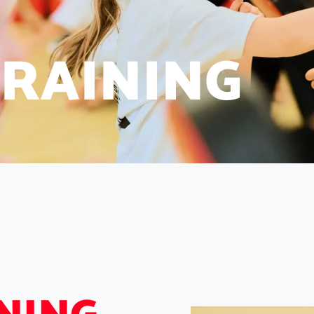
R
A
I
N
I
N
G