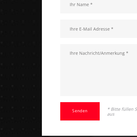
* Bitte füllen
Senden
aus