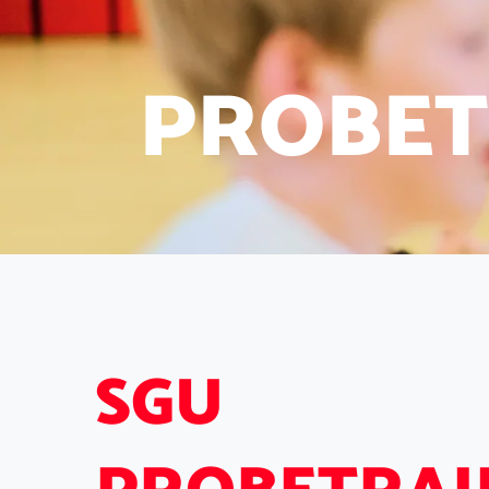
P
R
O
B
E
T
S
G
U