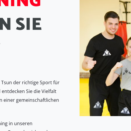
N
I
N
G
N
S
I
E
T
Tsun der richtige Sport für
 entdecken Sie die Vielfalt
n einer gemeinschaftlichen
ning in unseren