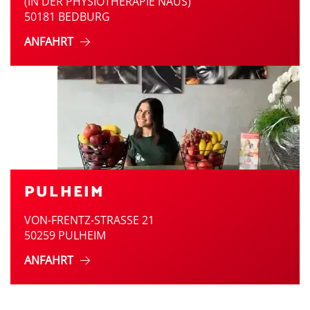
(IN DER PHYSIOTHERAPIE NAUS)
50181 BEDBURG
ANFAHRT
PULHEIM
VON-FRENTZ-STRASSE 21
50259 PULHEIM
ANFAHRT