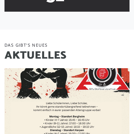
DAS GIBT'S NEUES
A
K
T
U
E
L
L
E
S