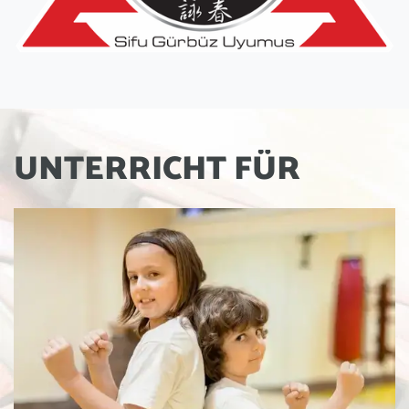
U
N
T
E
R
R
I
C
H
T
F
Ü
R