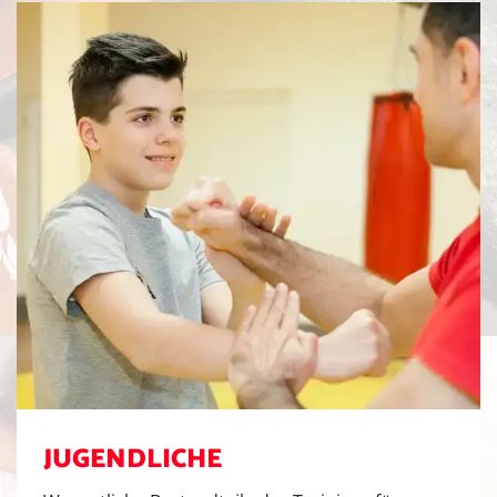
J
U
G
E
N
D
L
I
C
H
E