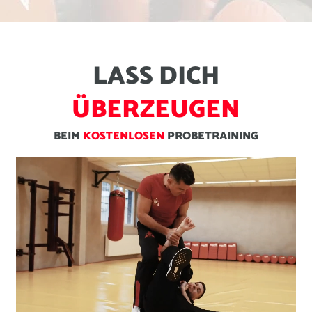
L
A
S
S
D
I
C
H
Ü
B
E
R
Z
E
U
G
E
N
B
E
I
M
K
O
S
T
E
N
L
O
S
E
N
P
R
O
B
E
T
R
A
I
N
I
N
G