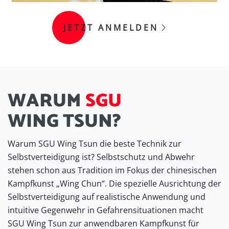
JETZT ANMELDEN
W
A
R
U
M
S
G
U
W
I
N
G
T
S
U
N
?
Warum SGU Wing Tsun die beste Technik zur
Selbstverteidigung ist? Selbstschutz und Abwehr
stehen schon aus Tradition im Fokus der chinesischen
Kampfkunst „Wing Chun“. Die spezielle Ausrichtung der
Selbstverteidigung auf realistische Anwendung und
intuitive Gegenwehr in Gefahrensituationen macht
SGU Wing Tsun zur anwendbaren Kampfkunst für