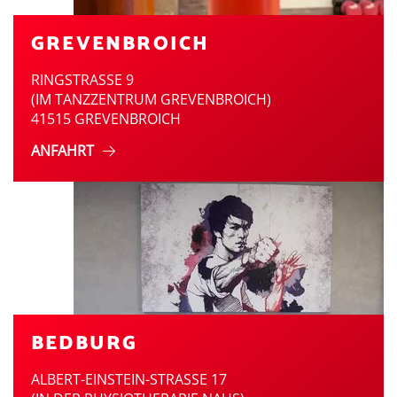
GREVENBROICH
RINGSTRASSE 9
(IM TANZZENTRUM GREVENBROICH)
41515 GREVENBROICH
ANFAHRT
BEDBURG
ALBERT-EINSTEIN-STRASSE 17