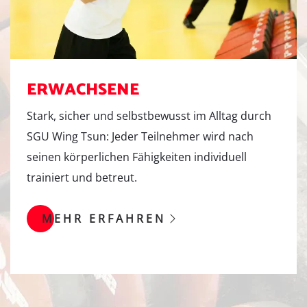
E
R
W
A
C
H
S
E
N
E
Stark, sicher und selbstbewusst im Alltag durch
SGU Wing Tsun: Jeder Teilnehmer wird nach
seinen körperlichen Fähigkeiten individuell
trainiert und betreut.
MEHR ERFAHREN