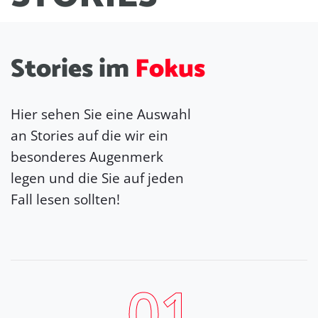
S
t
o
r
i
e
s
i
m
F
o
k
u
s
Hier sehen Sie eine Auswahl
an Stories auf die wir ein
besonderes Augenmerk
legen und die Sie auf jeden
Fall lesen sollten!
01