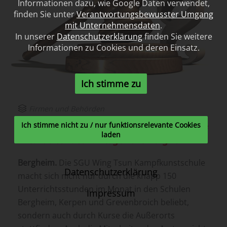
Informationen dazu, wie Google Daten verwendet,
finden Sie unter
Verantwortungsbewusster Umgang
mit Unternehmensdaten
.
In unserer
Datenschutzerklärung
finden Sie weitere
Informationen zu Cookies und deren Einsatz.
Ich stimme zu
Firmen und Behörden
SGU Wing Tsun Kampfkunst Kurse für die
Ich stimme nicht zu / nur funktionsrelevante Cookies
laden
Mitarbeiter des Amtsgericht Bergheim
Bergheim.
Die SGU Wing Tsun Kampfkunstschule
Datenschutzerklärung
macht sich nicht nur durch die knapp 150
Unterrichtsstunden im Monat in den Schulen
Impressum
Bergheim, Kerpen und Grevenbroich beliebt,
sondern auch durch Kurse die Außerorts