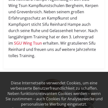
Wing Tsun Kampfkunstschulen Bergheim, Kerpen
und Grevenbroich. Neben seinem großen
Erfahrungsschatz an Kampfkunst und
Kampfsport sticht Sifu Reinhard Hampe auch
durch seine Ruhe und Gelassenheit hervor. Nach
langjährigem Training hat er den 3. Lehrergrad
im
SGU Wing Tsun
erhalten. Wir gratulieren Sifu
Reinhard und freuen uns auf weitere Jahrzehnte
tolles Training.
Diese Internetseite verwendet Cookies, um eine
verbesserte Benutzerfreundlichkeit zu schaffen.
Neben funktionsrelevanten Cookies werden – wenn
Sie zustimmen – auch Cookies für Analysezwecke und
personalisierte Werbung eingesetzt.