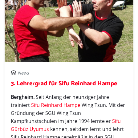
News
3. Lehrergrad für Sifu Reinhard Hampe
Bergheim.
Seit Anfang der neunziger Jahre
trainiert
Sifu Reinhard Hampe
Wing Tsun. Mit der
Gründung der SGU Wing Tsun
Kampfkunstschulen im Jahre 1994 lernte er
Sifu
Gürbüz Uyumus
kennen, seitdem lernt und lehrt
Sifu Reinhard Hampe regelmäßig in den SGU