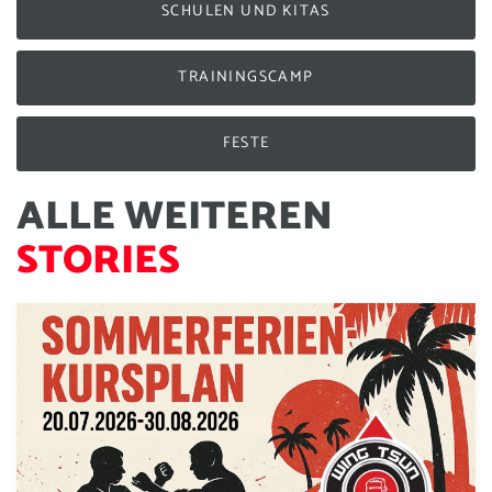
SCHULEN UND KITAS
TRAININGSCAMP
FESTE
A
L
L
E
W
E
I
T
E
R
E
N
S
T
O
R
I
E
S