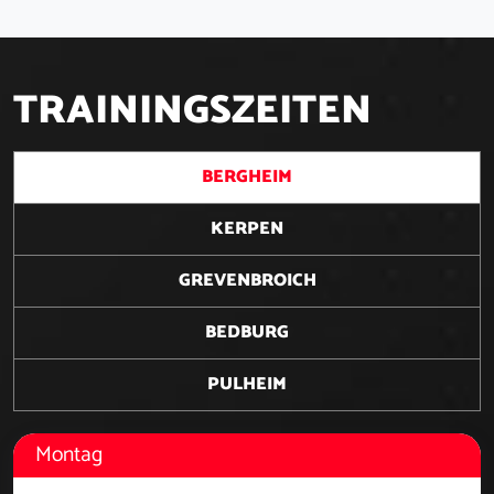
T
R
A
I
N
I
N
G
S
Z
E
I
T
E
N
BERGHEIM
KERPEN
GREVENBROICH
BEDBURG
PULHEIM
Montag