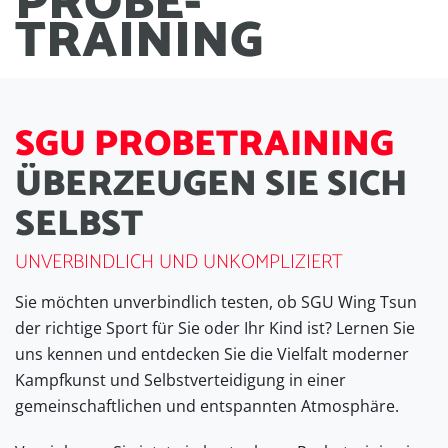
PROBE
-
TRAINING
S
G
U
P
R
O
B
E
T
R
A
I
N
I
N
G
Ü
B
E
R
Z
E
U
G
E
N
S
I
E
S
I
C
H
S
E
L
B
S
T
UNVERBINDLICH UND UNKOMPLIZIERT
Sie möchten unverbindlich testen, ob SGU Wing Tsun
der richtige Sport für Sie oder Ihr Kind ist? Lernen Sie
uns kennen und entdecken Sie die Vielfalt moderner
Kampfkunst und Selbstverteidigung in einer
gemeinschaftlichen und entspannten Atmosphäre.