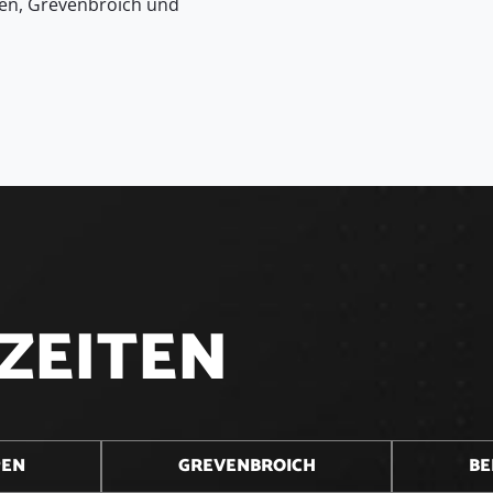
en, Grevenbroich und
Z
E
I
T
E
N
PEN
GREVENBROICH
BE