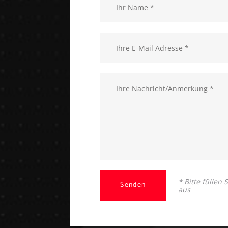
* Bitte füllen
Senden
aus