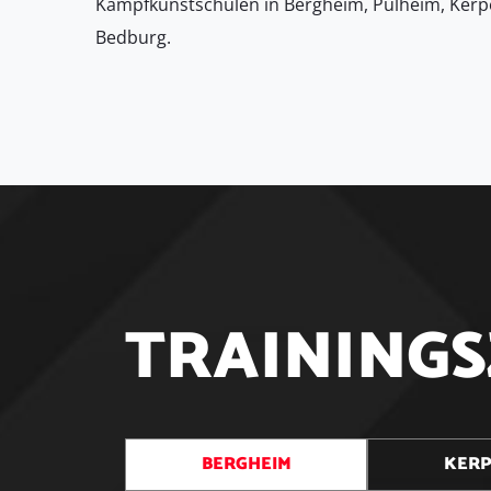
Kampfkunstschulen in Bergheim, Pulheim, Kerp
Bedburg.
T
R
A
I
N
I
N
G
S
BERGHEIM
KER