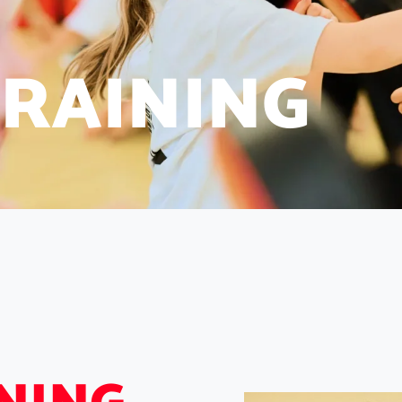
R
A
I
N
I
N
G