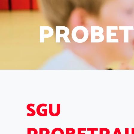
P
R
O
B
E
T
S
G
U