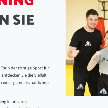
N
I
N
G
N
S
I
E
T
Tsun der richtige Sport für
 entdecken Sie die Vielfalt
n einer gemeinschaftlichen
ning in unseren