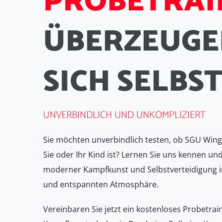
P
R
O
B
E
T
R
A
I
Ü
B
E
R
Z
E
U
G
E
S
I
C
H
S
E
L
B
S
UNVERBINDLICH UND UNKOMPLIZIERT
Sie möchten unverbindlich testen, ob SGU Wing 
Sie oder Ihr Kind ist? Lernen Sie uns kennen und
moderner Kampfkunst und Selbstverteidigung i
und entspannten Atmosphäre.
Vereinbaren Sie jetzt ein kostenloses Probetrai