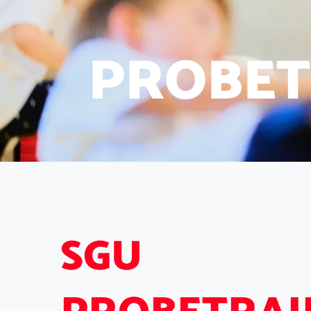
P
R
O
B
E
T
S
G
U