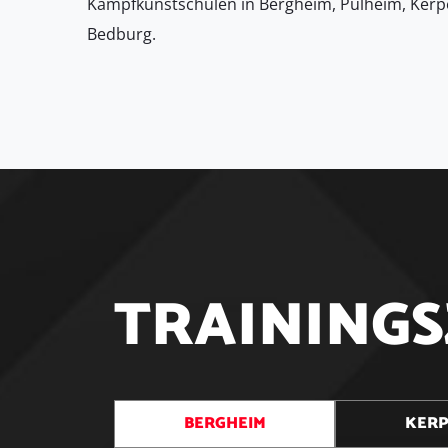
Kampfkunstschulen in Bergheim, Pulheim, Kerp
Bedburg.
T
R
A
I
N
I
N
G
S
BERGHEIM
KER