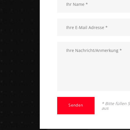
* Bitte füllen
Senden
aus