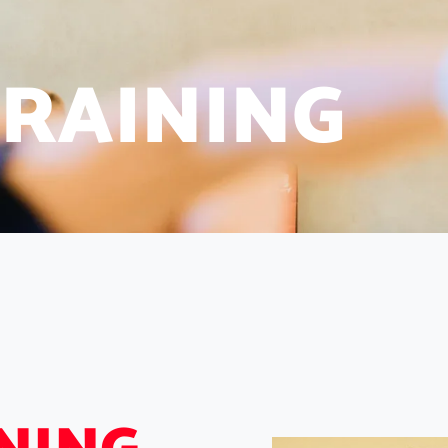
R
A
I
N
I
N
G