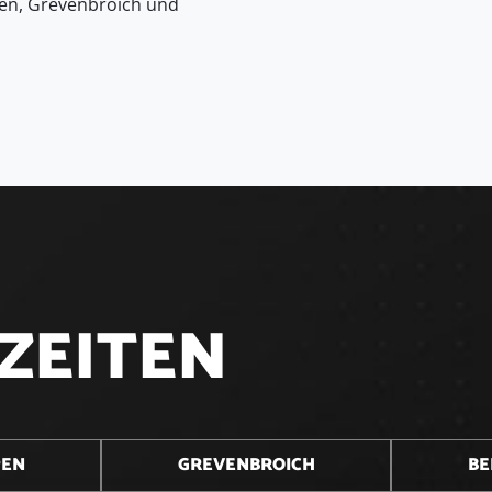
en, Grevenbroich und
Z
E
I
T
E
N
PEN
GREVENBROICH
BE