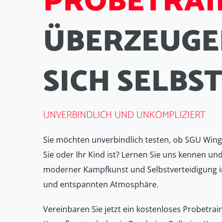
P
R
O
B
E
T
R
A
I
Ü
B
E
R
Z
E
U
G
E
S
I
C
H
S
E
L
B
S
UNVERBINDLICH UND UNKOMPLIZIERT
Sie möchten unverbindlich testen, ob SGU Wing 
Sie oder Ihr Kind ist? Lernen Sie uns kennen und
moderner Kampfkunst und Selbstverteidigung i
und entspannten Atmosphäre.
Vereinbaren Sie jetzt ein kostenloses Probetrai