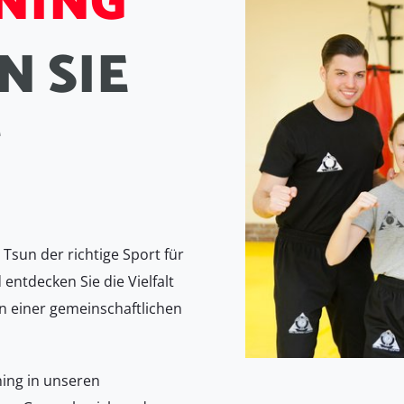
N
I
N
G
N
S
I
E
T
Tsun der richtige Sport für
 entdecken Sie die Vielfalt
n einer gemeinschaftlichen
ning in unseren