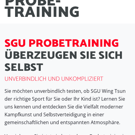
PROBE
-
TRAINING
S
G
U
P
R
O
B
E
T
R
A
I
N
I
N
G
Ü
B
E
R
Z
E
U
G
E
N
S
I
E
S
I
C
H
S
E
L
B
S
T
UNVERBINDLICH UND UNKOMPLIZIERT
Sie möchten unverbindlich testen, ob SGU Wing Tsun
der richtige Sport für Sie oder Ihr Kind ist? Lernen Sie
uns kennen und entdecken Sie die Vielfalt moderner
Kampfkunst und Selbstverteidigung in einer
gemeinschaftlichen und entspannten Atmosphäre.