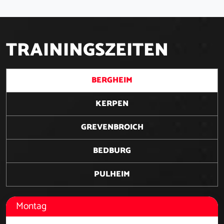
T
R
A
I
N
I
N
G
S
Z
E
I
T
E
N
BERGHEIM
KERPEN
GREVENBROICH
BEDBURG
PULHEIM
Montag