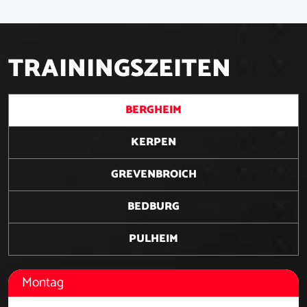
T
R
A
I
N
I
N
G
S
Z
E
I
T
E
N
BERGHEIM
KERPEN
GREVENBROICH
BEDBURG
PULHEIM
Montag