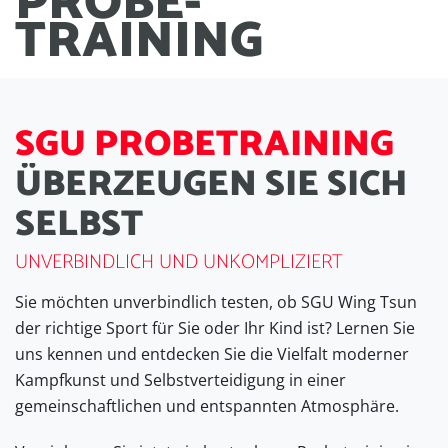
PROBE
-
TRAINING
S
G
U
P
R
O
B
E
T
R
A
I
N
I
N
G
Ü
B
E
R
Z
E
U
G
E
N
S
I
E
S
I
C
H
S
E
L
B
S
T
UNVERBINDLICH UND UNKOMPLIZIERT
Sie möchten unverbindlich testen, ob SGU Wing Tsun
der richtige Sport für Sie oder Ihr Kind ist? Lernen Sie
uns kennen und entdecken Sie die Vielfalt moderner
Kampfkunst und Selbstverteidigung in einer
gemeinschaftlichen und entspannten Atmosphäre.