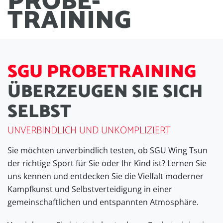
PROBE
-
TRAINING
S
G
U
P
R
O
B
E
T
R
A
I
N
I
N
G
Ü
B
E
R
Z
E
U
G
E
N
S
I
E
S
I
C
H
S
E
L
B
S
T
UNVERBINDLICH UND UNKOMPLIZIERT
Sie möchten unverbindlich testen, ob SGU Wing Tsun
der richtige Sport für Sie oder Ihr Kind ist? Lernen Sie
uns kennen und entdecken Sie die Vielfalt moderner
Kampfkunst und Selbstverteidigung in einer
gemeinschaftlichen und entspannten Atmosphäre.