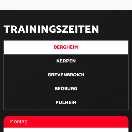
T
R
A
I
N
I
N
G
S
Z
E
I
T
E
N
BERGHEIM
KERPEN
GREVENBROICH
BEDBURG
PULHEIM
Montag