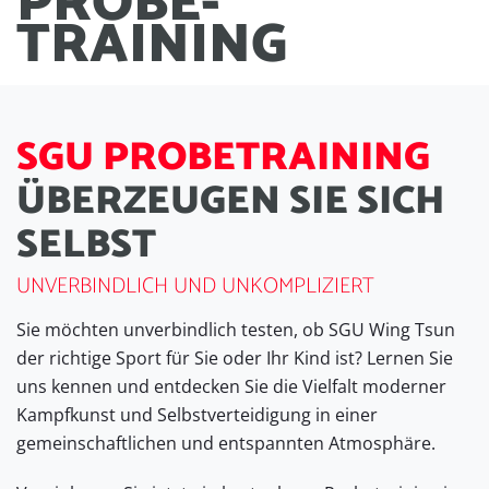
PROBE
-
TRAINING
S
G
U
P
R
O
B
E
T
R
A
I
N
I
N
G
Ü
B
E
R
Z
E
U
G
E
N
S
I
E
S
I
C
H
S
E
L
B
S
T
UNVERBINDLICH UND UNKOMPLIZIERT
Sie möchten unverbindlich testen, ob SGU Wing Tsun
der richtige Sport für Sie oder Ihr Kind ist? Lernen Sie
uns kennen und entdecken Sie die Vielfalt moderner
Kampfkunst und Selbstverteidigung in einer
gemeinschaftlichen und entspannten Atmosphäre.