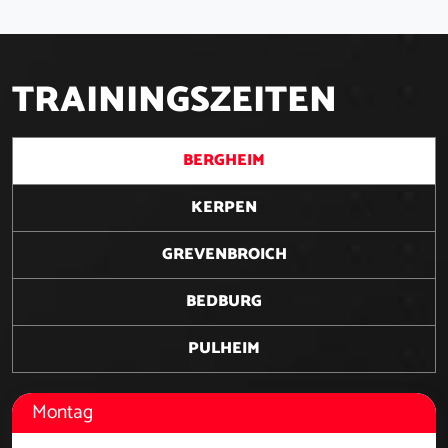
T
R
A
I
N
I
N
G
S
Z
E
I
T
E
N
BERGHEIM
KERPEN
GREVENBROICH
BEDBURG
PULHEIM
Montag