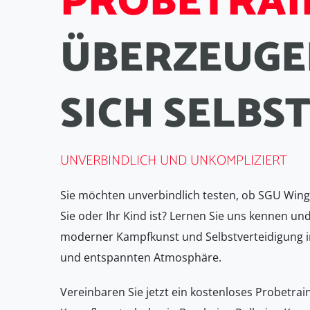
P
R
O
B
E
T
R
A
I
Ü
B
E
R
Z
E
U
G
E
S
I
C
H
S
E
L
B
S
UNVERBINDLICH UND UNKOMPLIZIERT
Sie möchten unverbindlich testen, ob SGU Wing 
Sie oder Ihr Kind ist? Lernen Sie uns kennen und
moderner Kampfkunst und Selbstverteidigung i
und entspannten Atmosphäre.
Vereinbaren Sie jetzt ein kostenloses Probetrai