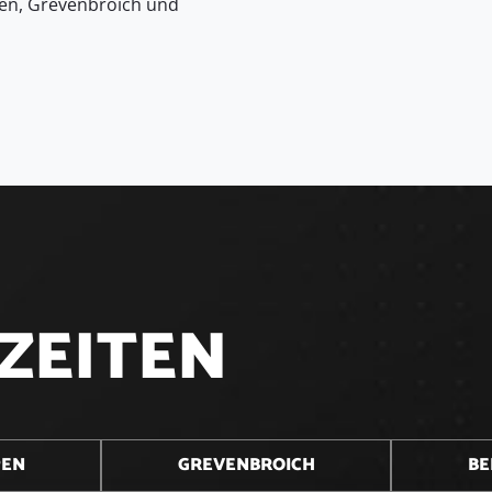
en, Grevenbroich und
Z
E
I
T
E
N
PEN
GREVENBROICH
BE