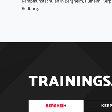
Kampfkunstschulen in Bergheim, Pulheim, Kerp
Bedburg.
T
R
A
I
N
I
N
G
S
BERGHEIM
KER