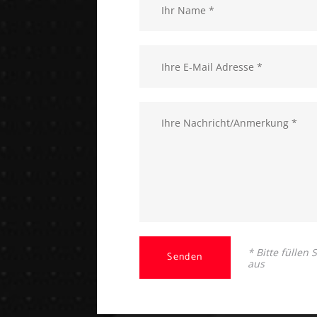
* Bitte füllen
Senden
aus