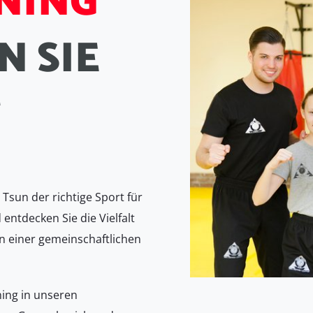
N
I
N
G
N
S
I
E
T
Tsun der richtige Sport für
 entdecken Sie die Vielfalt
n einer gemeinschaftlichen
ning in unseren