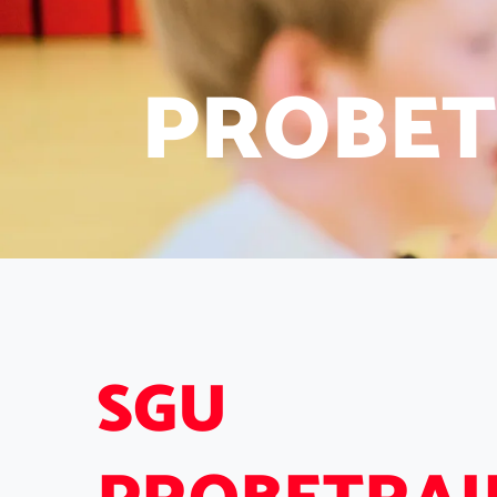
P
R
O
B
E
T
S
G
U