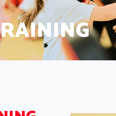
R
A
I
N
I
N
G