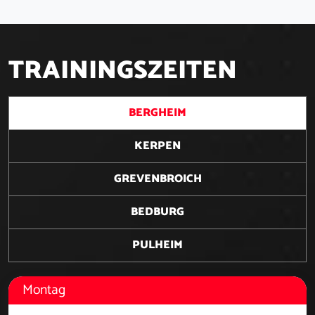
T
R
A
I
N
I
N
G
S
Z
E
I
T
E
N
BERGHEIM
KERPEN
GREVENBROICH
BEDBURG
PULHEIM
Montag