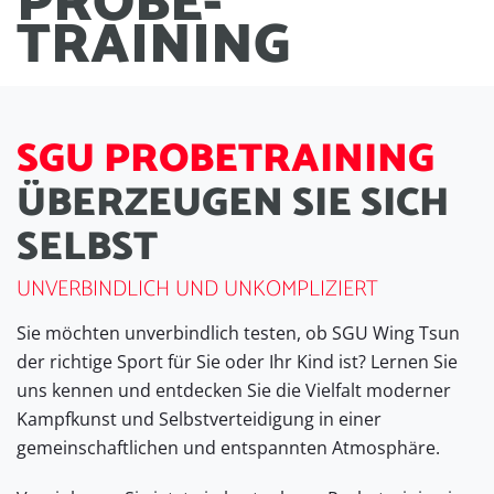
PROBE
-
TRAINING
S
G
U
P
R
O
B
E
T
R
A
I
N
I
N
G
Ü
B
E
R
Z
E
U
G
E
N
S
I
E
S
I
C
H
S
E
L
B
S
T
UNVERBINDLICH UND UNKOMPLIZIERT
Sie möchten unverbindlich testen, ob SGU Wing Tsun
der richtige Sport für Sie oder Ihr Kind ist? Lernen Sie
uns kennen und entdecken Sie die Vielfalt moderner
Kampfkunst und Selbstverteidigung in einer
gemeinschaftlichen und entspannten Atmosphäre.