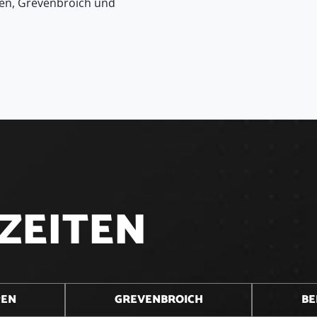
en, Grevenbroich und
Z
E
I
T
E
N
PEN
GREVENBROICH
BE