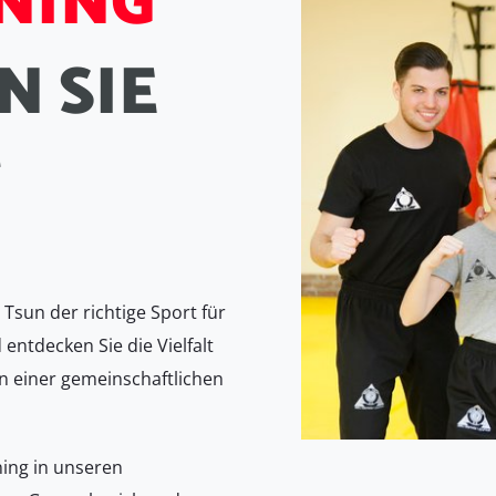
N
I
N
G
N
S
I
E
T
Tsun der richtige Sport für
 entdecken Sie die Vielfalt
n einer gemeinschaftlichen
ning in unseren