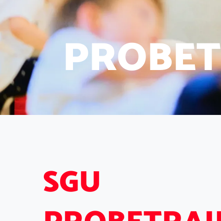
P
R
O
B
E
T
S
G
U