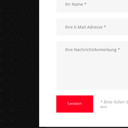
* Bitte füllen
Senden
aus