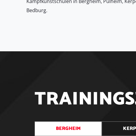
Kampfkunstschulen in Bergheim, Pulheim, Kerp
Bedburg.
T
R
A
I
N
I
N
G
S
BERGHEIM
KER