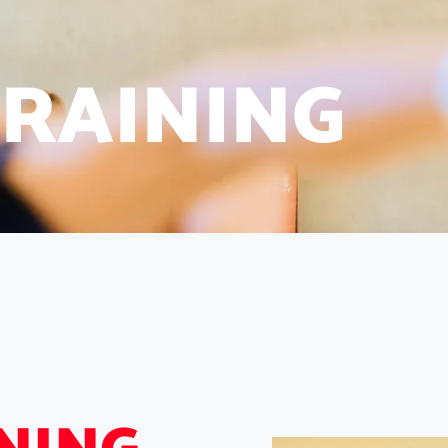
R
A
I
N
I
N
G