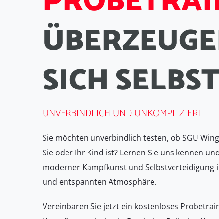
P
R
O
B
E
T
R
A
I
Ü
B
E
R
Z
E
U
G
E
S
I
C
H
S
E
L
B
S
UNVERBINDLICH UND UNKOMPLIZIERT
Sie möchten unverbindlich testen, ob SGU Wing 
Sie oder Ihr Kind ist? Lernen Sie uns kennen und
moderner Kampfkunst und Selbstverteidigung i
und entspannten Atmosphäre.
Vereinbaren Sie jetzt ein kostenloses Probetrai