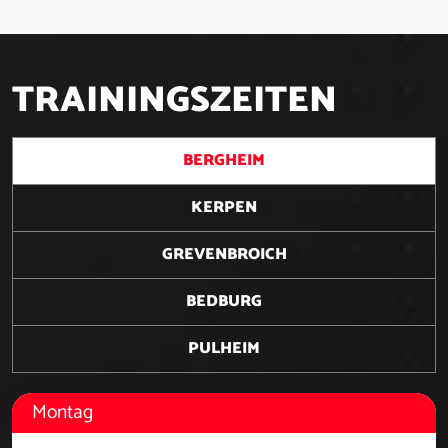
T
R
A
I
N
I
N
G
S
Z
E
I
T
E
N
BERGHEIM
KERPEN
GREVENBROICH
BEDBURG
PULHEIM
Montag