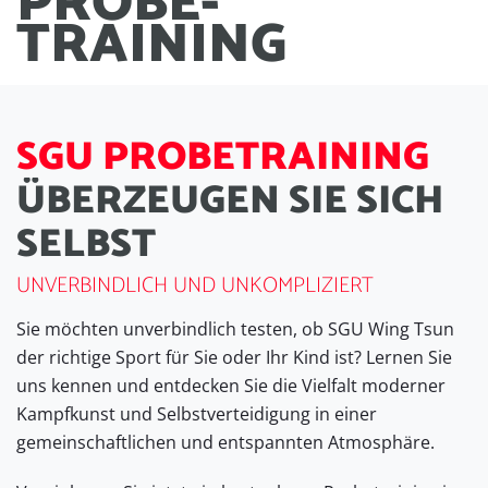
PROBE
-
TRAINING
S
G
U
P
R
O
B
E
T
R
A
I
N
I
N
G
Ü
B
E
R
Z
E
U
G
E
N
S
I
E
S
I
C
H
S
E
L
B
S
T
UNVERBINDLICH UND UNKOMPLIZIERT
Sie möchten unverbindlich testen, ob SGU Wing Tsun
der richtige Sport für Sie oder Ihr Kind ist? Lernen Sie
uns kennen und entdecken Sie die Vielfalt moderner
Kampfkunst und Selbstverteidigung in einer
gemeinschaftlichen und entspannten Atmosphäre.