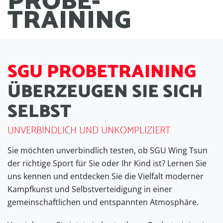
PROBE
-
TRAINING
S
G
U
P
R
O
B
E
T
R
A
I
N
I
N
G
Ü
B
E
R
Z
E
U
G
E
N
S
I
E
S
I
C
H
S
E
L
B
S
T
UNVERBINDLICH UND UNKOMPLIZIERT
Sie möchten unverbindlich testen, ob SGU Wing Tsun
der richtige Sport für Sie oder Ihr Kind ist? Lernen Sie
uns kennen und entdecken Sie die Vielfalt moderner
Kampfkunst und Selbstverteidigung in einer
gemeinschaftlichen und entspannten Atmosphäre.