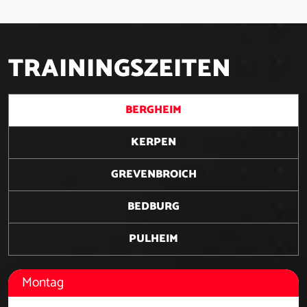
T
R
A
I
N
I
N
G
S
Z
E
I
T
E
N
BERGHEIM
KERPEN
GREVENBROICH
BEDBURG
PULHEIM
Montag